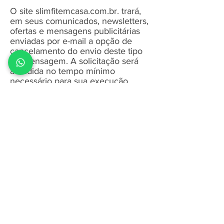
O site slimfitemcasa.com.br. trará,
em seus comunicados, newsletters,
ofertas e mensagens publicitárias
enviadas por e-mail a opção de
cancelamento do envio deste tipo
de mensagem. A solicitação será
atendida no tempo mínimo
necessário para sua execução.
Sob nenhuma circunstância o site
slimfitemcasa.com.br. divulga ou
comercializa informações pessoais
ou dados cadastrais de seus
clientes e usuários a terceiros.
Para maiores informações sobre
nossas políticas de privacidade,
contate-nos através
do
suporteslimfitbrasil@gmail.com
Copyright 2020 - SlimFit em Casa - All
Rights Reserved